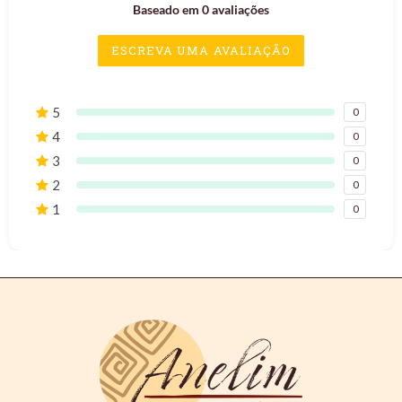
Baseado em 0 avaliações
ESCREVA UMA AVALIAÇÃO
5
0
4
0
3
0
2
0
1
0