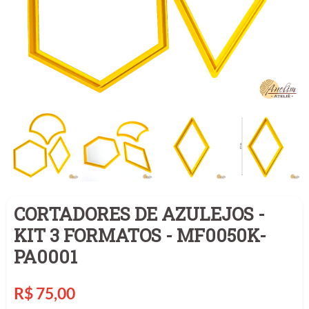
CORTADORES DE AZULEJOS -
KIT 3 FORMATOS - MF0050K-
PA0001
Preço
R$ 75,00
normal