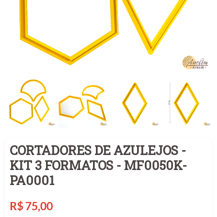
CORTADORES DE AZULEJOS -
KIT 3 FORMATOS - MF0050K-
PA0001
Preço
R$ 75,00
normal