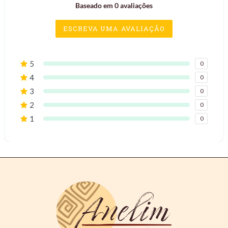
Baseado em 0 avaliações
ESCREVA UMA AVALIAÇÃO
5
0
4
0
3
0
2
0
1
0