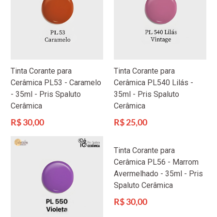
Tinta Corante para
Tinta Corante para
Cerâmica PL53 - Caramelo
Cerâmica PL540 Lilás -
- 35ml - Pris Spaluto
35ml - Pris Spaluto
Cerâmica
Cerâmica
Preço
Preço
R$ 30,00
R$ 25,00
normal
normal
Tinta Corante para
Cerâmica PL56 - Marrom
Avermelhado - 35ml - Pris
Spaluto Cerâmica
Preço
R$ 30,00
normal