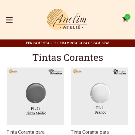
Pular
para
o
0
C
C
conteúdo
expandir/colapsar
FERRAMENTAS DE CERAMISTA PARA CERAMISTA!
Tintas Corantes
Tinta Corante para
Tinta Corante para