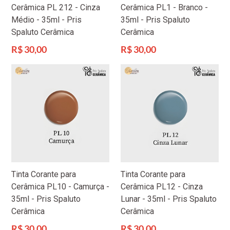
Cerâmica PL 212 - Cinza
Cerâmica PL1 - Branco -
Médio - 35ml - Pris
35ml - Pris Spaluto
Spaluto Cerâmica
Cerâmica
Preço
Preço
R$ 30,00
R$ 30,00
normal
normal
Tinta Corante para
Tinta Corante para
Cerâmica PL10 - Camurça -
Cerâmica PL12 - Cinza
35ml - Pris Spaluto
Lunar - 35ml - Pris Spaluto
Cerâmica
Cerâmica
Preço
Preço
R$ 30,00
R$ 30,00