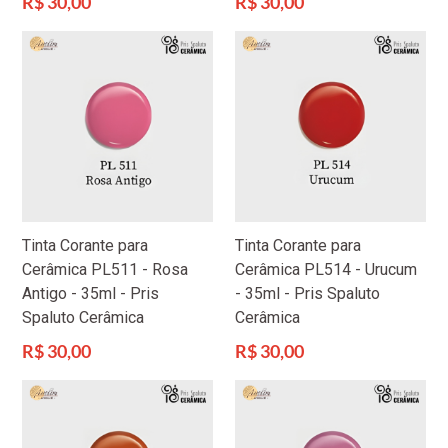
R$ 30,00
R$ 30,00
normal
normal
Tinta Corante para
Tinta Corante para
Cerâmica PL511 - Rosa
Cerâmica PL514 - Urucum
Antigo - 35ml - Pris
- 35ml - Pris Spaluto
Spaluto Cerâmica
Cerâmica
Preço
Preço
R$ 30,00
R$ 30,00
normal
normal