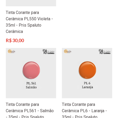
Tinta Corante para
Cerâmica PL550 Violeta -
35ml - Pris Spaluto
Cerâmica
Preço
R$ 30,00
normal
Tinta Corante para
Tinta Corante para
Cerâmica PL561 - Salmão
Cerâmica PL6 - Laranja -
- 35ml - Pris Spaluto
35ml - Pris Spaluto