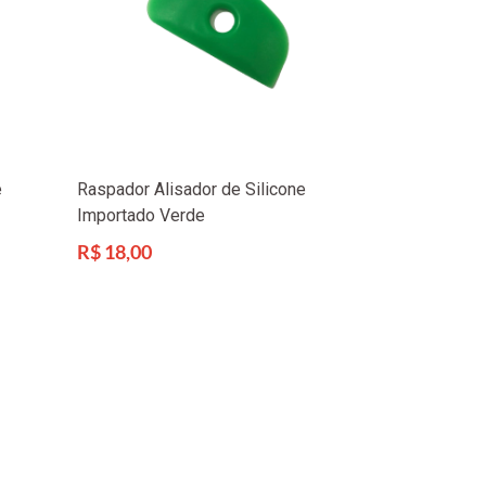
e
Raspador Alisador de Silicone
Importado Verde
Preço
R$ 18,00
normal