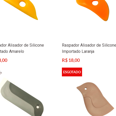
dor Alisador de Silicone
Raspador Alisador de Silicon
tado Amarelo
Importado Laranja
Preço
8,00
R$ 18,00
l
normal
ESGOTADO