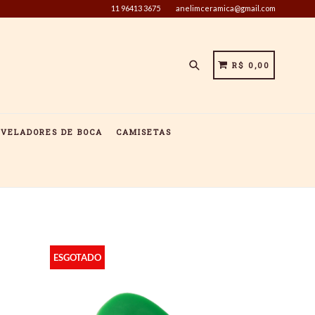
11 96413 3675
anelimceramica@gmail.com
Pesquisar
CARRINHO
CARRINHO
R$ 0,00
IVELADORES DE BOCA
CAMISETAS
ESGOTADO