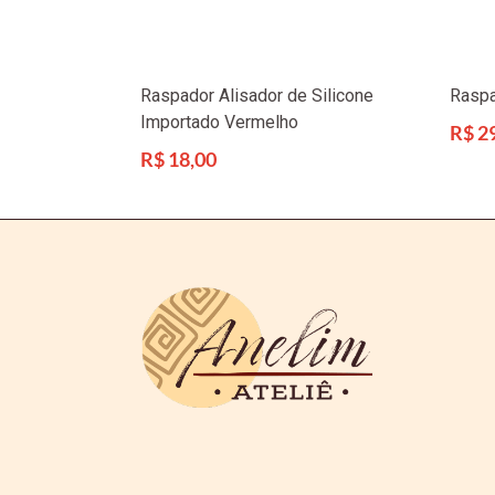
Raspador Alisador de Silicone
Raspa
Importado Vermelho
Preço
R$ 2
norma
Preço
R$ 18,00
normal