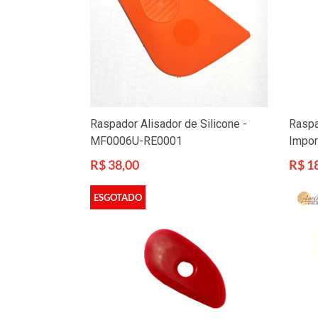
Raspador Alisador de Silicone -
Raspa
MF0006U-RE0001
Impor
Preço
Preço
R$ 38,00
R$ 1
normal
norma
ESGOTADO