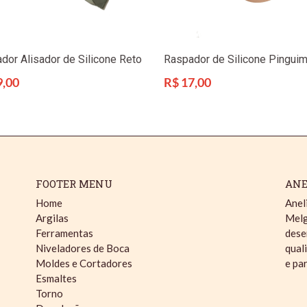
dor Alisador de Silicone Reto
Raspador de Silicone Pingui
Preço
9,00
R$ 17,00
l
normal
FOOTER MENU
ANE
Home
Anel
Argilas
Melg
Ferramentas
dese
Niveladores de Boca
qual
Moldes e Cortadores
e pa
Esmaltes
Torno