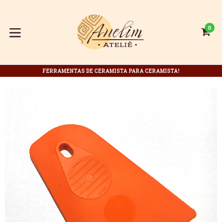
Pular
para
o
0
C
C
conteúdo
expandir/colapsar
FERRAMENTAS DE CERAMISTA PARA CERAMISTA!