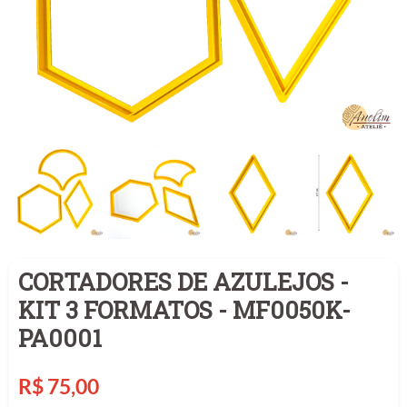
CORTADORES DE AZULEJOS -
KIT 3 FORMATOS - MF0050K-
PA0001
Preço
R$ 75,00
normal