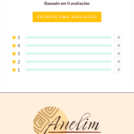
Baseado em 0 avaliações
ESCREVA UMA AVALIAÇÃO
5
0
4
0
3
0
2
0
1
0