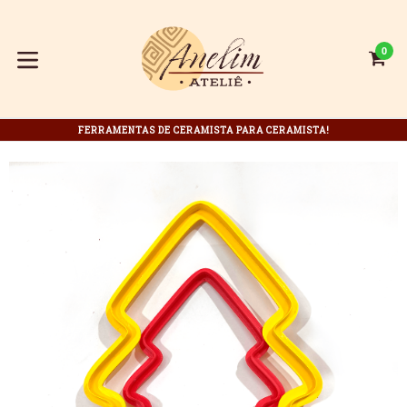
Pular
para
o
0
C
C
conteúdo
expandir/colapsar
FERRAMENTAS DE CERAMISTA PARA CERAMISTA!