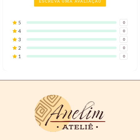
ESCREVA UMA AVALIAÇÃO
5
0
4
0
3
0
2
0
1
0