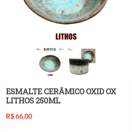
ESMALTE CERÂMICO OXID OX
LITHOS 250ML
Preço
R$ 66,00
normal