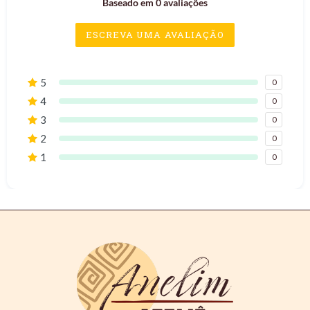
Baseado em 0 avaliações
ESCREVA UMA AVALIAÇÃO
5
0
4
0
3
0
2
0
1
0