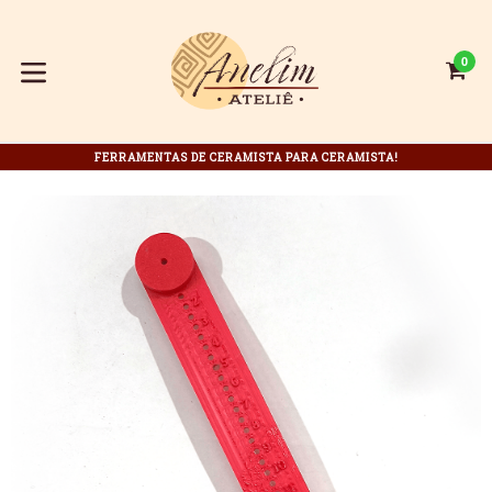
Pular
para
o
0
C
C
conteúdo
expandir/colapsar
FERRAMENTAS DE CERAMISTA PARA CERAMISTA!