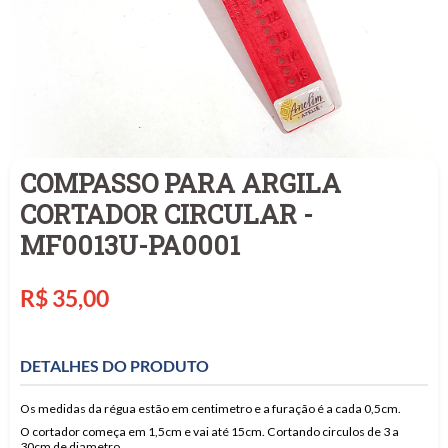
COMPASSO PARA ARGILA
CORTADOR CIRCULAR -
MF0013U-PA0001
Preço
R$ 35,00
normal
DETALHES DO PRODUTO
Os medidas da régua estão em centimetro e a furação é a cada 0,5cm.
O cortador começa em 1,5cm e vai até 15cm. Cortando circulos de 3 a
30cm de diametro.