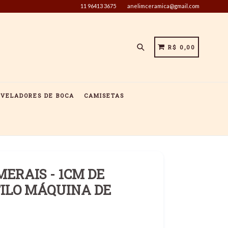
11 96413 3675
anelimceramica@gmail.com
Pesquisar
CARRINHO
CARRINHO
R$ 0,00
IVELADORES DE BOCA
CAMISETAS
ERAIS - 1CM DE
TILO MÁQUINA DE