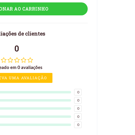
IONAR AO CARRINHO
iações de clientes
0
eado em 0 avaliações
EVA UMA AVALIAÇÃO
0
0
0
0
0