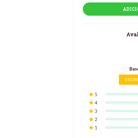
ADIC
Aval
Bas
ESCR
5
4
3
2
1