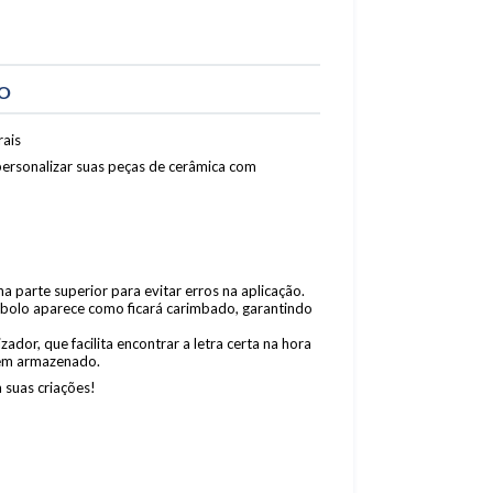
TO
ais
 personalizar suas peças de cerâmica com
a parte superior para evitar erros na aplicação.
símbolo aparece como ficará carimbado, garantindo
or, que facilita encontrar a letra certa na hora
em armazenado.
a suas criações!