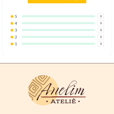
5
0
4
0
3
0
2
0
1
0