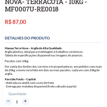
NOVA- TERRACOTA - 10KG -
MF0007U-RE0018
Preço
R$ 87,00
normal
DETALHES DO PRODUTO
Massas Terra Nova – Argila de Alta Qualidade
Argila plástica, ideal para modelagem e trabalhos cerâmicos.
Tabela de especificações disponível nas imagens do anúncio.
Pacotes com 10kg.
Por conta dos limites dos correios e transportadoras, em pedidos com mais
de 20kg, o envio será feito em dois ou mais pacotes, cada um com 20kg de
argila.
Para São Paulo – Capital:
- Retirada no ateliê sem custo de frete
- Entrega por motoboy disponível (frete cobrado à parte)
Quantidade